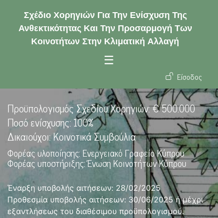
Παράκαμψη προς το κυρίως πε
Σχέδιο Χορηγιών Για Την Ενίσχυση Της
Ανθεκτικότητας Και Την Προσαρμογή Των
Κοινοτήτων Στην Κλιματική Αλλαγή
☰
User ac
Είσοδος
Προϋπολογισμός Σχεδίου Χορηγιών: € 500.000
Ποσό ενίσχυσης: 100%
Δικαιούχοι: Κοινοτικά Συμβούλια
Φορέας υλοποίησης: Ενεργειακό Γραφείο Κύπρου
Φορέας υποστήριξης: Ένωση Κοινοτήτων Κύπρου
Έναρξη υποβολής αιτήσεων: 28/02/2025
Προθεσμία υποβολής αιτήσεων: 30/06/2025 ή μέχρι
εξαντλήσεως του διαθέσιμου προϋπολογισμού.