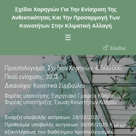
Παράκαμψη προς το κυρίως πε
Σχέδιο Χορηγιών Για Την Ενίσχυση Της
Ανθεκτικότητας Και Την Προσαρμογή Των
Κοινοτήτων Στην Κλιματική Αλλαγή
☰
User ac
Είσοδος
Προϋπολογισμός Σχεδίου Χορηγιών: € 500.000
Ποσό ενίσχυσης: 100%
Δικαιούχοι: Κοινοτικά Συμβούλια
Φορέας υλοποίησης: Ενεργειακό Γραφείο Κύπρου
Φορέας υποστήριξης: Ένωση Κοινοτήτων Κύπρου
Έναρξη υποβολής αιτήσεων: 28/02/2025
Προθεσμία υποβολής αιτήσεων: 30/06/2025 ή μέχρι
εξαντλήσεως του διαθέσιμου προϋπολογισμού.